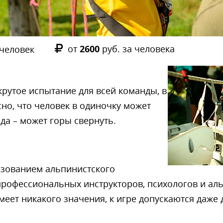
от
2600
руб. за человека
 человек
крутое испытание для всей команды, в
сно, что человек в одиночку может
да – может горы свернуть.
ьзованием альпинистского
профессиональных инструкторов, психологов и ал
еет никакого значения, к игре допускаются даже де