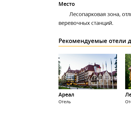
Место
Лесопарковая зона, отл
веревочных станций.
Рекомендуемые отели д
Ареал
Ле
Отель
От