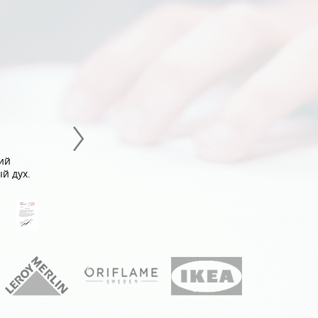
MARS
Благодаря профессионализму, высокой за
компании «Systemice», сотрудники компан
посмотреть в зеркало своих возможностей,
ий
коллегах.
й дух.
Особую благодарность за участие в орга
мероприятия выражаем Оплачко Екатерин
Инста квест