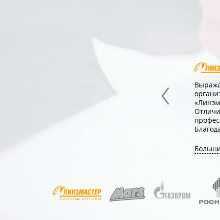
TEMICE» за высокий профессионализм,
Выража
поративного мероприятия для
органи
«Линзм
видуальный подход к Заказчику,
Отличи
сть и профессионализм!
профес
 плодотворное сотрудничество с Вашей
Благод
Больши